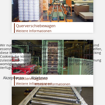
Querverschiebewagen
Weitere Informationen
Wir nutzen Cookies auf unserer Website. Einige von ihnen sind
essenziell für den Betrieb der Seite, während andere uns helfen,
diese Website und die Nutzererfahrung zu verbessern (Tracking
Cookies). Sie können selbst entscheiden, ob Sie die Cookies
zulassen möchten. Bitte beachten Sie, dass bei einer Ablehnung
womöglich nicht mehr alle Funktionalitäten der Seite zur
Verfügung stehen.
Akzeptieren
Ablehnen
Palettenmagazine
Weitere Informationen
Weitere Informationen